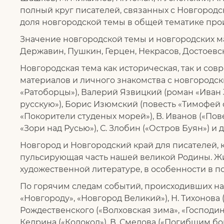
полный круг писателей, связанных с Новгород
доля новгородской темы в общей тематике про
Значение новгородской темы и новгородских м
Державин, Пушкин, Герцен, Некрасов, Достоевс
Новгородская тема как историческая, так и сов
материалов и личного знакомства с новгородс
«Ратоборцы»), Валерий Язвицкий (роман «Иван 3-
русскую»), Борис Изюмский (повесть «Тимофей с 
«Покорители студеных морей»), B. Иванов («Пов
«Зори над Русью»), С. Злобин («Остров Буян») и д
Новгород и Новгородский край для писателей, к
пульсирующая часть нашей великой Родины. Жи
художественной литературе, в особенности в п
По горячим следам событий, происходивших на
«Новгороду», «Новгород Великий»), Н. Тихонова (
Рождественского («Волховская зима», «Господин
Кедрина («Колокол»), В. Смелова («Погибшим бо