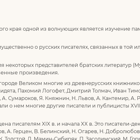
ого края одной из волнующих является изучение па
щественно о русских писателях, связанных в той и
я некоторых представителей братских литератур (М
венные произведения.
вгороде Великом многие из древнерусских книжников
Жидята, Пахомий Логофет, Дмитрий Толмач, Иван Тимо
. Сумароков, Я. Княжнин, Н. Львов, A. Кантемир, А. 
и о нем многие другие писатели и публицисты XVIII 
на писателям XIX в. и начала XX в. Это писатели-дек
в, А. Герцен, B. Белинский, Н. Огарев, Н. Добролюбов,
 К. Толстой, Д. Мамин-Сибиряк, П. Засодимский, М. Г