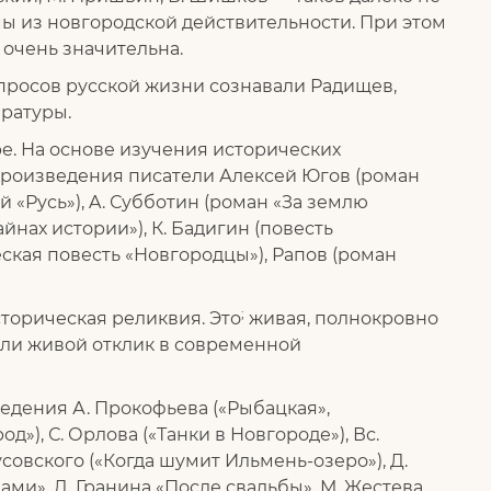
ы из новгородской действительности. При этом
очень значительна.
просов русской жизни сознавали Радищев,
ературы.
ре. На основе изучения исторических
произведения писатели Алексей Югов (роман
й «Русь»), A. Субботин (роман «За землю
йнах истории»), К. Бадигин (повесть
еская повесть «Новгородцы»), Рапов (роман
;
сторическая реликвия. Это
живая, полнокровно
шли живой отклик в современной
едения А. Прокофьева («Рыбацкая»,
д»), С. Орлова («Танки в Новгороде»), Вс.
совского («Когда шумит Ильмень-озеро»), Д.
ами», Д. Гранина «После свадьбы», М. Жестева