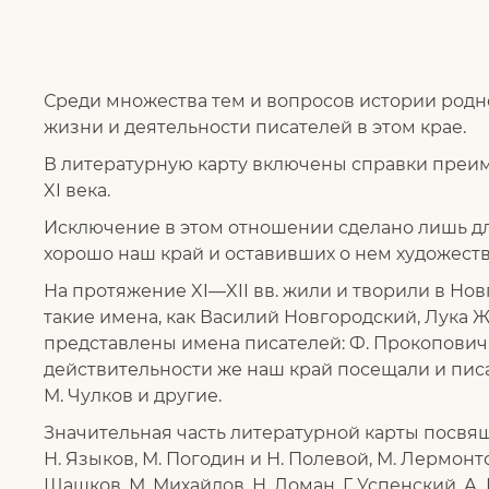
Среди множества тем и вопросов истории родн
жизни и деятельности писателей в этом крае.
В литературную карту включены справки преиму
XI века.
Исключение в этом отношении сделано лишь дл
хорошо наш край и оставивших о нем художест
На протяжение XI—XII вв. жили и творили в Но
такие имена, как Василий Новгородский, Лука 
представлены имена писателей: Ф. Прокопович, А
действительности же наш край посещали и писал
М. Чулков и другие.
Значительная часть литературной карты посвяще
Н. Языков, М. Погодин и Н. Полевой, М. Лермонто
Шашков, М. Михайлов, Н. Ломан, Г. Успенский, А.