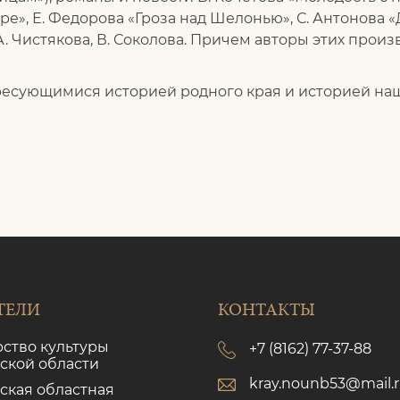
ре», Е. Федорова «Гроза над Шелонью», С. Антонова «
 А. Чистякова, В. Соколова. Причем авторы этих про
ресующимися историей родного края и историей наш
ТЕЛИ
КОНТАКТЫ
ство культуры
+7 (8162) 77-37-88
ской области
kray.nounb53@mail.
ская областная