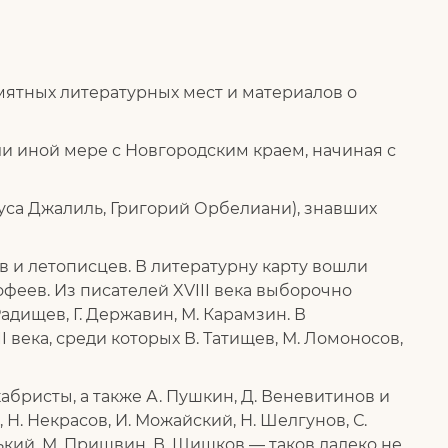
мятных литературных мест и материалов о
ли иной мере с Новгородским краем, начиная с
уса Джалиль, Григорий Орбелиани), знавших
 и летописцев. В литературну карту вошли
феев. Из писателей XVIII века выборочно
Радищев, Г. Державин, М. Карамзин. В
века, среди которых В. Татищев, М. Ломоносов,
абристы, а также А. Пушкин, Д. Веневитинов и
 Н. Некрасов, И. Можайский, Н. Шелгунов, С.
орький, М. Пришвин, В. Шишков — таков далеко не