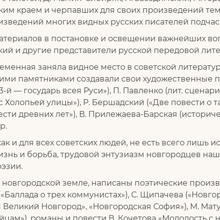
ским краем и черпавших для своих произведений тем
изведений многих видных русских писателей подчас 
атериалов в постановке и освещении важнейших во
кий и другие представители русской передовой лит
ременная заняла видное место в советской литерату
кими памятниками создавали свои художественные 
й — государь всея Руси»), П. Павленко (лит. сценари
Холопьей улицы»), Р. Бершадский («Две повести о та
ести древних лет»), В. Прилежаева-Барская (историч
р.
ак и для всех советских людей, не есть всего лишь и
знь и борьба, трудовой энтузиазм новгородцев на
оэзии.
 новгородской земле, написаны поэтические произв
«Баллада о трех коммунистах»), С. Щипачева («Новгоро
 Великий Новгород», «Новгородская София»), М. Мату
йцам»), романы и повести В. Кочетова «Молодость с н