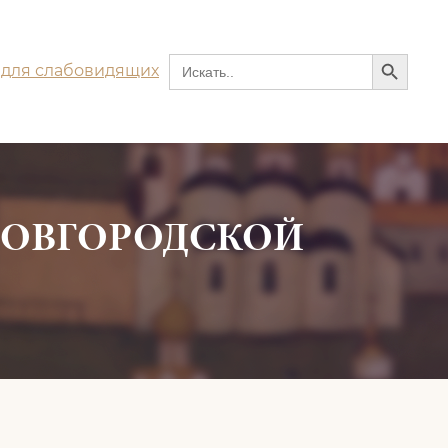
Search Button
Search
 для слабовидящих
for:
 НОВГОРОДСКОЙ