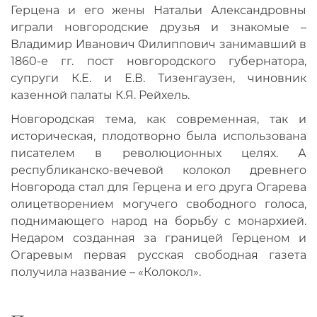
Герцена и его жены Натальи Александровны
играли новгородские друзья и знакомые –
Владимир Иванович Филиппович занимавший в
1860-е гг. пост новгородского губернатора,
супруги К.Е. и Е.В. Тизенгаузен, чиновник
казенной палаты К.Я. Рейхель.
Новгородская тема, как современная, так и
историческая, плодотворно была использована
писателем в революционных целях. А
республиканско-вечевой колокол древнего
Новгорода стал для Герцена и его друга Огарева
олицетворением могучего свободного голоса,
поднимающего народ на борьбу с монархией.
Недаром созданная за границей Герценом и
Огаревым первая русская свободная газета
получила название – «Колокол».