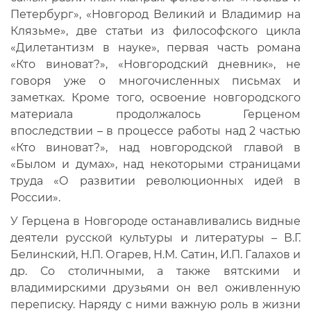
Петербург», «Новгород Великий и Владимир на
Клязьме», две статьи из философского цикла
«Дилетантизм в науке», первая часть романа
«Кто виноват?», «Новгородский дневник», не
говоря уже о многочисленных письмах и
заметках. Кроме того, освоение новгородского
материала продолжалось Герценом
впоследствии – в процессе работы над 2 частью
«Кто виноват?», над новгородской главой в
«Былом и думах», над некоторыми страницами
труда «О развитии революционных идей в
России».
У Герцена в Новгороде останавливались видные
деятели русской культуры и литературы – В.Г.
Белинский, Н.П. Огарев, Н.М. Сатин, И.П. Галахов и
др. Со столичными, а также вятскими и
владимирскими друзьями он вел оживленную
переписку. Наряду с ними важную роль в жизни