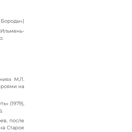
 Бороды»)
 Ильмень-
о:
ниях М.Л.
ероями на
» (1979),
д.
ев, после
на Старое