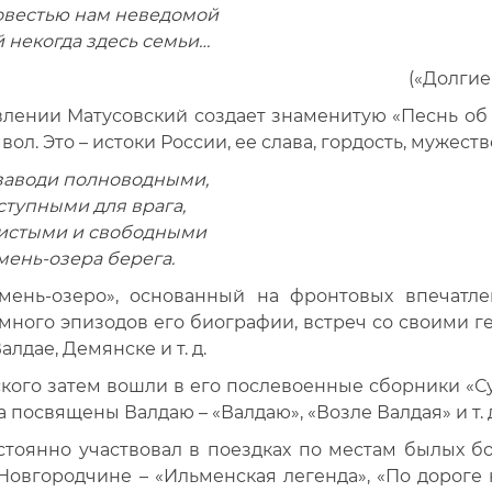
овестью нам неведомой
некогда здесь семьи…
(«Долгие
влении Матусовский создает знаменитую «Песнь об
л. Это – истоки России, ее слава, гордость, мужеств
заводи полноводными,
тупными для врага,
чистыми и свободными
мень-озера берега.
мень-озеро», основанный на фронтовых впечатле
 много эпизодов его биографии, встреч со своими г
лдае, Демянске и т. д.
ого затем вошли в его послевоенные сборники «Суть
а посвящены Валдаю – «Валдаю», «Возле Валдая» и т. 
тоянно участвовал в поездках по местам былых бо
Новгородчине – «Ильменская легенда», «По дороге 