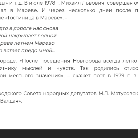
ы» и т. д. В июле 1978 г. Михаил Львович, совершая
ал в Мареве. И через несколько дней после п
е «Гостиница в Мареве», –
дто в дороге нас снова
ой накрывает волной.
ареве летнем Марево
 встает предо мной…
ороде. «После посещения Новгорода всегда легко
очнику мыслей и чувств. Так родились стихо
и местного значения», – скажет поэт в 1979 г. в
родского Совета народных депутатов М.Л. Матусовс
Валдая».