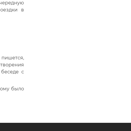
 очередную
оездки в
 пишется,
творения
 беседе с
кому было