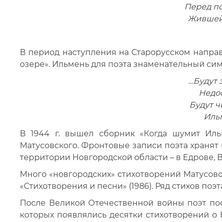
Перед п
Жившей 
В период наступления на Старорусском напра
озере». Ильмень для поэта знаменательный симво
…Будут 
Недос
Будут 
Иль
В 1944 г. вышел сборник «Когда шумит Иль
Матусовского. Фронтовые записи поэта хранят
территории Новгородской области – в Едрове, Ва
Много «новгородских» стихотворений Матусовск
«Стихотворения и песни» (1986). Ряд стихов поэт
После Великой Отечественной войны поэт пос
которых появлялись десятки стихотворений о 