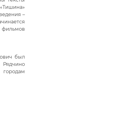
 «Тишина»
зведения –
ачинается
х фильмов
вович был
. Рядчино
и городам