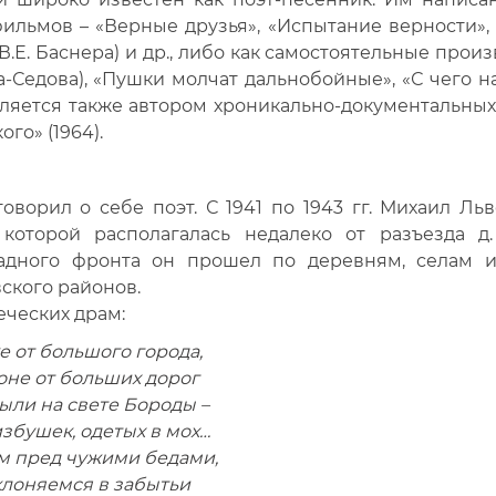
ильмов – «Верные друзья», «Испытание верности»,
. В.Е. Баснера) и др., либо как самостоятельные прои
а-Седова), «Пушки молчат дальнобойные», «С чего н
вляется также автором хроникально-документальны
го» (1964).
оворил о себе поэт. С 1941 по 1943 гг. Михаил Ль
 которой располагалась недалеко от разъезда д
падного фронта он прошел по деревням, селам 
вского районов.
еческих драм:
е от большого города,
оне от больших дорог
ли на свете Бороды –
збушек, одетых в мох…
м пред чужими бедами,
лоняемся в забытьи