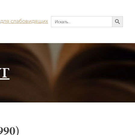
Search Button
Search
 для слабовидящих
for:
Г
90)