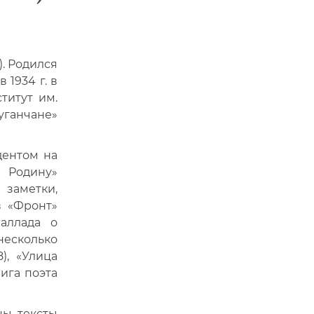
). Родился
в 1934 г. в
титут им.
Луганчане»
дентом на
 Родину»
 заметки,
в «Фронт»
Баллада о
несколько
), «Улица
нига поэта
ны тексты