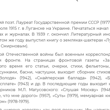
й поэт. Лауреат Государственной премии СССР (1977
) июля 1915 г. в Луганске на Украине. Печататься начал 
ах и журналах. В 1939 г. окончил Литературный инс
 этом же году выпустил книгу о земляках-шахтерах «
. Смирновым).
ой Отечественной войны был военным корреспон
ом фронте. На страницах фронтовой газеты «За
то время его статьи, очерки, стихи, фельетоны,
унками, басни, частушки, выходит сборник стихо
Володя» (1942), «Снайперская баллада» (1942), «
сплате» (1943) и др. В последующие годы выходит 
рников М.Л. Матусовского: «Слушая Москву» (1948
е, что мне дорого» (1957), «Суть» (1979), мемуарная к
» (1978-1979).
й широко известен как поэт-песенник. Им написа