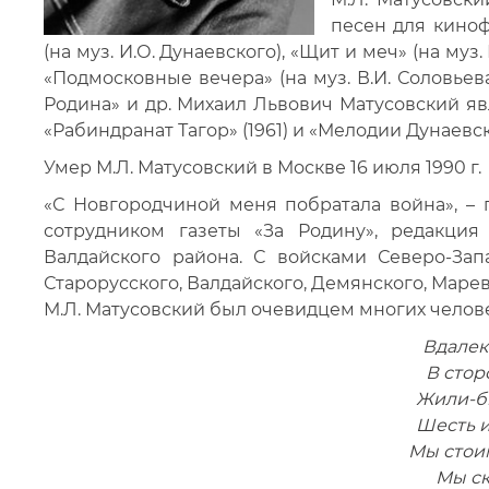
песен для киноф
(на муз. И.О. Дунаевского), «Щит и меч» (на муз
«Подмосковные вечера» (на муз. В.И. Соловьев
Родина» и др. Михаил Львович Матусовский я
«Рабиндранат Тагор» (1961) и «Мелодии Дунаевско
Умер М.Л. Матусовский в Москве 16 июля 1990 г.
«С Новгородчиной меня побратала война», – г
сотрудником газеты «За Родину», редакция
Валдайского района. С войсками Северо-За
Старорусского, Валдайского, Демянского, Маре
М.Л. Матусовский был очевидцем многих челов
Вдалек
В стор
Жили-бы
Шесть и
Мы стои
Мы ск