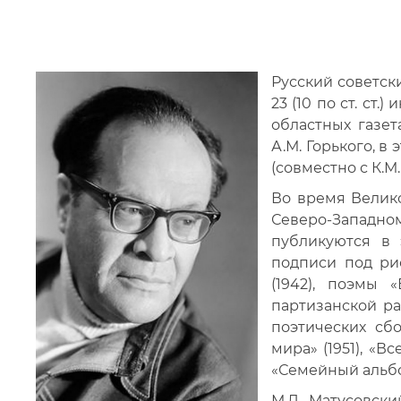
Русский советски
23 (10 по ст. ст.
областных газет
А.М. Горького, в
(совместно с К.М
Во время Велик
Северо-Западн
публикуются в э
подписи под рис
(1942), поэмы «
партизанской ра
поэтических сбо
мира» (1951), «Вс
«Семейный альбом
М.Л. Матусовски