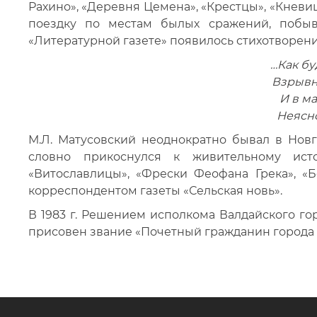
Рахино», «Деревня Цемена», «Крестцы», «Кневиц
поездку по местам былых сражений, побыв
«Литературной газете» появилось стихотворени
…Как бу
Взрывн
И в м
Неясно
М.Л. Матусовский неоднократно бывал в Новг
словно прикоснулся к живительному ист
«Витославлицы», «Фрески Феофана Грека», «Бо
корреспондентом газеты «Сельская новь».
В 1983 г. Решением исполкома Валдайского го
присовен звание «Почетный гражданин города 