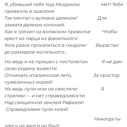
Я, убивший тебя под Моздоком, Нет! Тебя
привезли в эшелоне
Так мечтал о вулкане далеком! Для
захвата далеких колоний,
Как я грезил на волжском приволье Чтобы
крест из ларца из фамильного
Хоть разок прокатиться в гондоле! Вырастал
до размеров могильного…
Но ведь я не пришел с пистолетом Я не дам
свою родину вывезти
Отнимать итальянское лето, За простор
чужеземных морей!
Но ведь пули мои не свистели Я
стреляю — и нет справедливости
Над священной землей Рафаэля!
Справедливее пули моей!
Никогда ты
здесь не жил и не был!..