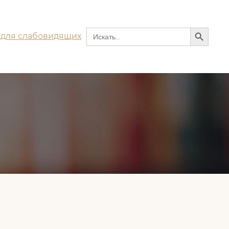
Search Button
Search
 для слабовидящих
for: